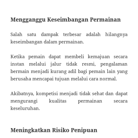
Mengganggu Keseimbangan Permainan
Salah satu dampak terbesar adalah hilangnya
keseimbangan dalam permainan.
Ketika pemain dapat membeli kemajuan secara
instan melalui jalur tidak resmi, pengalaman
bermain menjadi kurang adil bagi pemain lain yang
berusaha mencapai tujuan melalui cara normal.
Akibatnya, kompetisi menjadi tidak sehat dan dapat
mengurangi kualitas permainan secara
keseluruhan.
Meningkatkan Risiko Penipuan