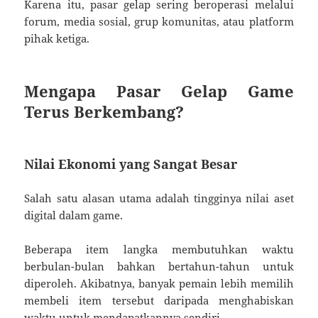
Karena itu, pasar gelap sering beroperasi melalui
forum, media sosial, grup komunitas, atau platform
pihak ketiga.
Mengapa Pasar Gelap Game
Terus Berkembang?
Nilai Ekonomi yang Sangat Besar
Salah satu alasan utama adalah tingginya nilai aset
digital dalam game.
Beberapa item langka membutuhkan waktu
berbulan-bulan bahkan bertahun-tahun untuk
diperoleh. Akibatnya, banyak pemain lebih memilih
membeli item tersebut daripada menghabiskan
waktu untuk mendapatkannya sendiri.