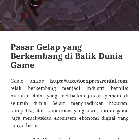
Pasar Gelap yang
Berkembang di Balik Dunia
Game
Game online
https://tuxedoexpressrental.com/
telah berkembang menjadi industri bernilai
miliaran dolar yang melibatkan jutaan pemain di
seluruh dunia. Selain menghadirkan hiburan,
kompetisi, dan komunitas yang aktif, dunia game
juga menciptakan ekosistem ekonomi digital yang
sangat besar.