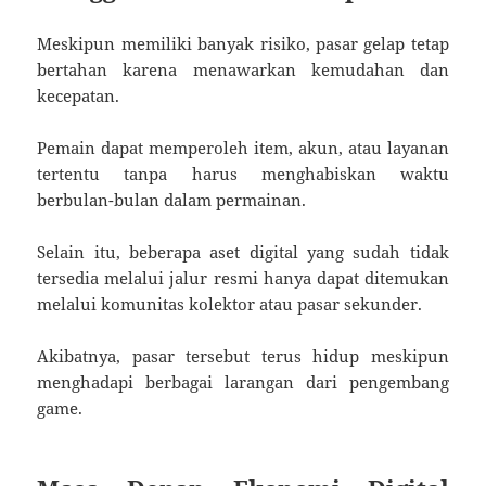
Meskipun memiliki banyak risiko, pasar gelap tetap
bertahan karena menawarkan kemudahan dan
kecepatan.
Pemain dapat memperoleh item, akun, atau layanan
tertentu tanpa harus menghabiskan waktu
berbulan-bulan dalam permainan.
Selain itu, beberapa aset digital yang sudah tidak
tersedia melalui jalur resmi hanya dapat ditemukan
melalui komunitas kolektor atau pasar sekunder.
Akibatnya, pasar tersebut terus hidup meskipun
menghadapi berbagai larangan dari pengembang
game.