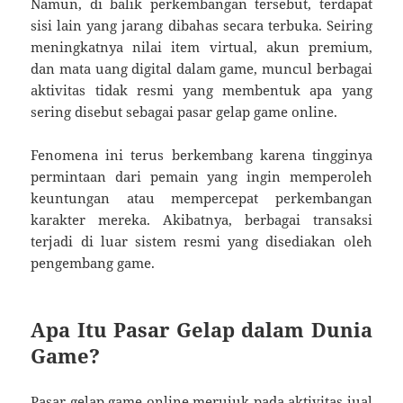
Namun, di balik perkembangan tersebut, terdapat
sisi lain yang jarang dibahas secara terbuka. Seiring
meningkatnya nilai item virtual, akun premium,
dan mata uang digital dalam game, muncul berbagai
aktivitas tidak resmi yang membentuk apa yang
sering disebut sebagai pasar gelap game online.
Fenomena ini terus berkembang karena tingginya
permintaan dari pemain yang ingin memperoleh
keuntungan atau mempercepat perkembangan
karakter mereka. Akibatnya, berbagai transaksi
terjadi di luar sistem resmi yang disediakan oleh
pengembang game.
Apa Itu Pasar Gelap dalam Dunia
Game?
Pasar gelap game online merujuk pada aktivitas jual