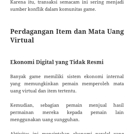
Karena itu, transaksi semacam ini sering menjadi
sumber konflik dalam komunitas game.
Perdagangan Item dan Mata Uang
Virtual
Ekonomi Digital yang Tidak Resmi
Banyak game memiliki sistem ekonomi internal
yang memungkinkan pemain memperoleh mata
uang virtual dan item tertentu.
Kemudian, sebagian pemain menjual hasil
permainan mereka kepada pemain lain
menggunakan uang sungguhan.
Aktivitas ini menciptakan ekonomi paralel yang