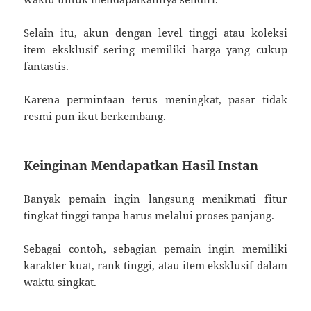
Selain itu, akun dengan level tinggi atau koleksi
item eksklusif sering memiliki harga yang cukup
fantastis.
Karena permintaan terus meningkat, pasar tidak
resmi pun ikut berkembang.
Keinginan Mendapatkan Hasil Instan
Banyak pemain ingin langsung menikmati fitur
tingkat tinggi tanpa harus melalui proses panjang.
Sebagai contoh, sebagian pemain ingin memiliki
karakter kuat, rank tinggi, atau item eksklusif dalam
waktu singkat.