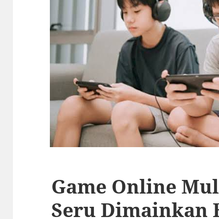
Game Online Mul
Seru Dimainkan 