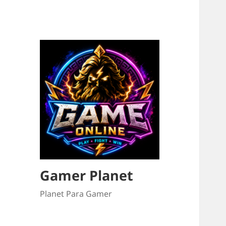
Gamer Planet
Planet Para Gamer