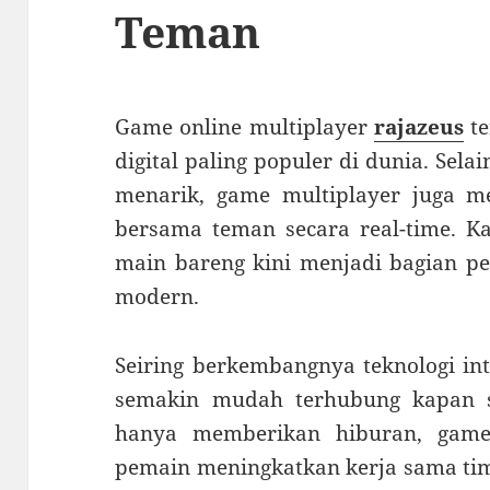
Teman
Game online multiplayer
rajazeus
te
digital paling populer di dunia. Se
menarik, game multiplayer juga 
bersama teman secara real-time. Ka
main bareng kini menjadi bagian p
modern.
Seiring berkembangnya teknologi in
semakin mudah terhubung kapan s
hanya memberikan hiburan, game
pemain meningkatkan kerja sama ti