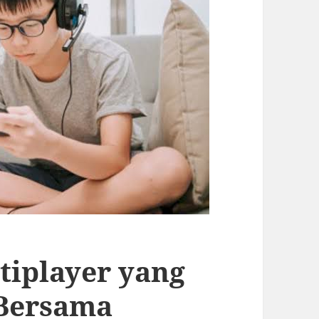
tiplayer yang
Bersama