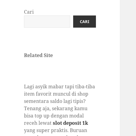
Cari
CARI
Related Site
Lagi asyik mabar tapi tiba-tiba
item favorit muncul di shop
sementara saldo lagi tipis?
Tenang aja, sekarang kamu
bisa
top up dengan modal
receh lewat
slot deposit 1k
yang super praktis. Buruan