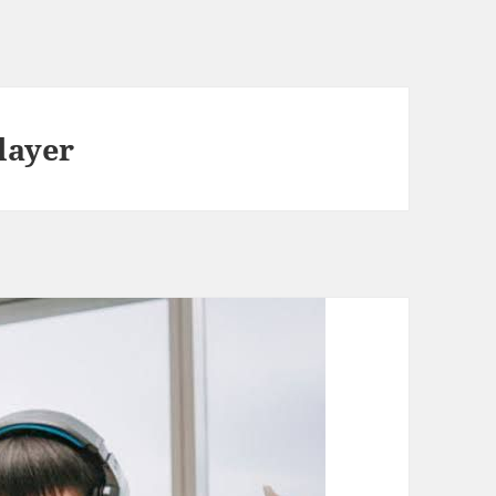
layer