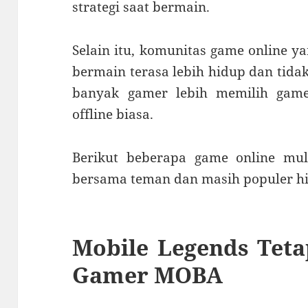
strategi saat bermain.
Selain itu, komunitas game online 
bermain terasa lebih hidup dan tida
banyak gamer lebih memilih game
offline biasa.
Berikut beberapa game online mul
bersama teman dan masih populer hin
Mobile Legends Teta
Gamer MOBA