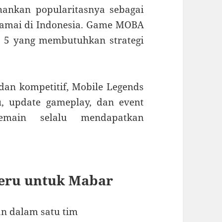
ankan popularitasnya sebagai
 ramai di Indonesia. Game MOBA
s 5 yang membutuhkan strategi
an kompetitif, Mobile Legends
, update gameplay, dan event
emain selalu mendapatkan
Seru untuk Mabar
n dalam satu tim